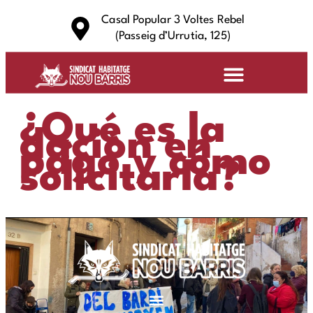
Casal Popular 3 Voltes Rebel
(Passeig d’Urrutia, 125)
Quiénes Somos
Preguntas Frecuentes
¿Qué es la
dación en
pago y cómo
solicitarla?