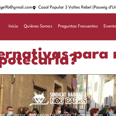
tge9b@gmail.com
Casal Popular 3 Voltes Rebel (Passeig d’Ur
Inicio
Quiénes Somos
Preguntas Frecuentes
Event
ternativas para
potecaria?
uiénes Somos
Preguntas Frecuentes
Eventos
Blog
Con