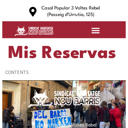
Casal Popular 3 Voltes Rebel
(Passeig d’Urrutia, 125)
Quiénes Somos
Preguntas Frecuentes
Mis Reservas
CONTENTS
Casal Popular 3 Voltes Rebel